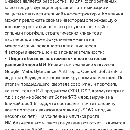
бизнеса является разработка ПО для корпоративных
клиентов для функционирования, оптимизации и
защиты их вычислительной инфраструктуры. Компания
может предложить своим инвесторам опережающую
динамику роста финансовых результатов, крайне
сильный портфель стратегических клиентов и
партнеров, а также фокус менеджмента на
максимизации доходности для акционеров.
Факторы инвестиционной привлекательности:
· Лидер в бизнесе кастомных чипов и сетевых
решений эпохи ИИ.
Клиентами компании являются
Google, Meta, ByteDance, Anthropic, OpenAI, SoftBank, и
ведется обсуждение с другими крупными клиентами. По
итогам предыдущего квартала совокупный портфель
‑
контрактов по ИИ
продуктам (XPU, DSP, коммутаторы и
т.д.) в сумме обеспечит более $73 млрд выручки на
ближайшие 1,5 года, что составляет почти половину
всего портфеля заказов компании (~$162 млрд на
несколько лет). На усиление импульса роста
‑
ИИ
бизнеса в этом квартале указывают отчеты клиентов
и партнеров AVGO. Так, в рамках последних квартальных