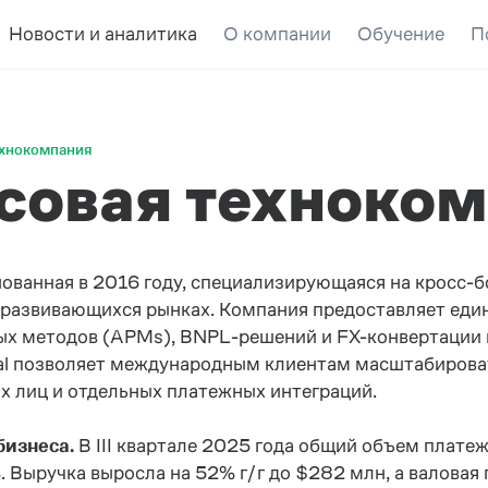
Новости и аналитика
О компании
Обучение
П
ехнокомпания
нсовая техноко
нованная в 2016 году, специализирующаяся на кросс-
развивающихся рынках. Компания предоставляет еди
жных методов (APMs), BNPL-решений и FX-конвертации
al позволяет международным клиентам масштабирова
 лиц и отдельных платежных интеграций.
бизнеса.
В III квартале 2025 года общий объем плате
 Выручка выросла на 52% г/г до $282 млн, а валовая 