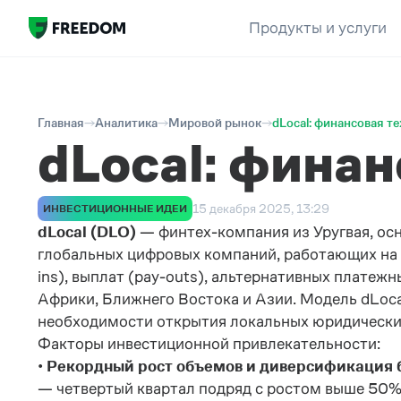
Продукты и услуги
Главная
Аналитика
Мировой рынок
dLocal: финансовая т
dLocal: фина
15 декабря 2025, 13:29
ИНВЕСТИЦИОННЫЕ ИДЕИ
dLocal (DLO)
— финтех-компания из Уругвая, ос
глобальных цифровых компаний, работающих на 
ins), выплат (pay-outs), альтернативных плате
Африки, Ближнего Востока и Азии. Модель dLoc
необходимости открытия локальных юридических
Факторы инвестиционной привлекательности:
•
Рекордный рост объемов и диверсификация 
— четвертый квартал подряд с ростом выше 50%.