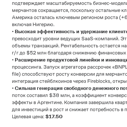
подтверждает масштабируемость бизнес-модели.
мерчантов сокращается, поскольку остальные кл
Америка осталась ключевым регионом роста (+61
включая Нигерию.
•
Высокая эффективность и удержание клиенто
превосходит уровни ведущих SaaS-компаний. Это
объемы транзакций. Рентабельность остается на
г/г до $52 млн благодаря снижению финансовых 
•
Расширение продуктовой линейки и инновац
процессинга. Запуск агрегатора рассрочек «BNP
file) способствуют росту конверсии для мерчанто
интеграция стейблкоинов через Fireblocks, откр
•
Сильная генерация свободного денежного по
поток составил $38 млн, а коэффициент конвер
эффекты в Аргентине. Компания завершила кварт
для инвестиций в рост и снижает потребность в 
Целевая цена:
$17.50