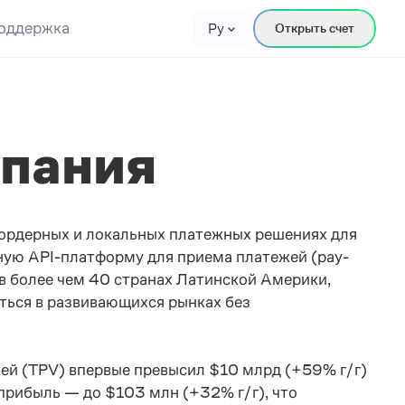
оддержка
Ру
Открыть счет
мпания
бордерных и локальных платежных решениях для
ную API-платформу для приема платежей (pay-
 в более чем 40 странах Латинской Америки,
ться в развивающихся рынках без
жей (TPV) впервые превысил $10 млрд (+59% г/г)
прибыль — до $103 млн (+32% г/г), что