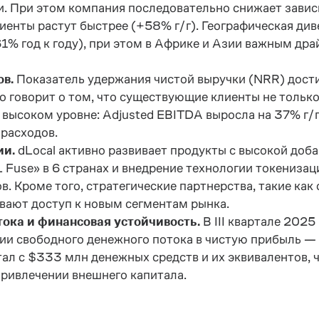
 При этом компания последовательно снижает зависи
иенты растут быстрее (+58% г/г). Географическая ди
% год к году), при этом в Африке и Азии важным др
в.
Показатель удержания чистой выручки (NRR) достиг
 говорит о том, что существующие клиенты не тольк
 высоком уровне: Adjusted EBITDA выросла на 37% г/г
расходов.
ии.
dLocal активно развивает продукты с высокой доб
L Fuse» в 6 странах и внедрение технологии токениз
в. Кроме того, стратегические партнерства, такие как
ывают доступ к новым сегментам рынка.
тока и финансовая устойчивость.
В III квартале 202
сии свободного денежного потока в чистую прибыль —
ал с $333 млн денежных средств и их эквивалентов,
привлечении внешнего капитала.