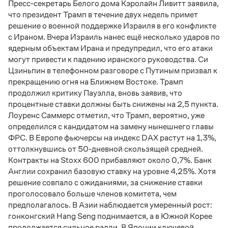
Пресс-секретарь Белого дома Кэролайн Ливитт заявила,
что президент Трамп в течение двух недель примет
решение о военной поддержке Израиля в его конфликте
с Ираном. Вчера Израиль нанес ещё несколько ударов по
ядерным объектам Ирана и предупредил, что его атаки
могут привести к падению иранского руководства. Си
Цзиньпин в телефонном разговоре с Путиным призвал к
прекращению огня на Ближнем Востоке. Трамп
продолжил критику Пауэлла, вновь заявив, что
процентные ставки должны быть снижены на 2,5 пункта.
Лоуренс Саммерс отметил, что Трамп, вероятно, уже
определился с кандидатом на замену нынешнего главы
ФРС. В Европе фьючерсы на индекс DAX растут на 1,3%,
оттолкнувшись от 50-дневной скользящей средней.
Контракты на Stoxx 600 прибавляют около 0,7%. Банк
Англии сохранил базовую ставку на уровне 4,25%. Хотя
решение совпало с ожиданиями, за снижение ставки
проголосовало больше членов комитета, чем
предполагалось. В Азии наблюдается умеренный рост:
гонконгский Hang Seng поднимается, а в Южной Корее
продолжается сильное ралли. В Японии ключевой