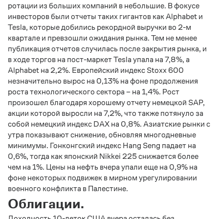
ротации из больших компаний в небольшие. В фокусе
инвесторов были отчеты таких гигантов как Alphabet и
Tesla, которые добились рекордной выручки во 2-м
квартале и превзошли ожидания рынка. Тем не менее
публикация отчетов случилась после закрытия рынка, и
в ходе торгов на пост-маркет Tesla упала на 7,8%, а
Alphabet на 2,2%. Европейский индекс Stoxx 600
незначительно вырос на 0,13% на фоне продолжения
роста технологического сектора – на 1,4%. Рост
произошел благодаря хорошему отчету немецкой SAP,
акции которой выросли на 7,2%, что также потянуло за
собой немецкий индекс DAX на 0,8%. Азиатские рынки с
утра показывают снижение, обновляя многодневные
минимумы. Гонконгский индекс Hang Seng падает на
0,6%, тогда как японский Nikkei 225 снижается более
чем на 1%. Цены на нефть вчера упали еще на 0,9% на
фоне некоторых подвижек в мирном урегулировании
военного конфликта в Палестине.
Облигации.
Доходность 10-леток США вчера осталась без