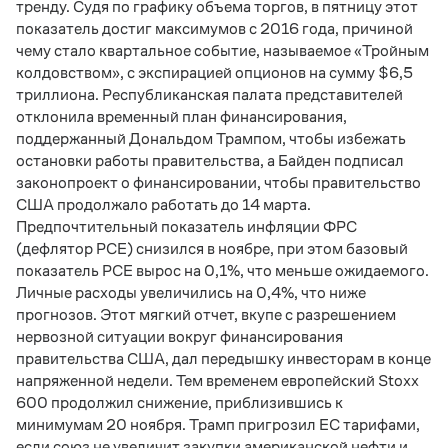
тренду. Судя по графику объема торгов, в пятницу этот
показатель достиг максимумов с 2016 года, причиной
чему стало квартальное событие, называемое «Тройным
колдовством», с экспирацией опционов на сумму $6,5
триллиона. Республиканская палата представителей
отклонила временный план финансирования,
поддержанный Дональдом Трампом, чтобы избежать
остановки работы правительства, а Байден подписал
законопроект о финансировании, чтобы правительство
США продолжало работать до 14 марта.
Предпочтительный показатель инфляции ФРС
(дефлятор PCE) снизился в ноябре, при этом базовый
показатель PCE вырос на 0,1%, что меньше ожидаемого.
Личные расходы увеличились на 0,4%, что ниже
прогнозов. Этот мягкий отчет, вкупе с разрешением
нервозной ситуации вокруг финансирования
правительства США, дал передышку инвесторам в конце
напряженной недели. Тем временем европейский Stoxx
600 продолжил снижение, приблизившись к
минимумам 20 ноября. Трамп пригрозил ЕС тарифами,
если союз не увеличит закупки американской нефти и