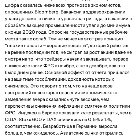
цифра оказалась ниже всех прогнозов экономистов,
опрошенных Bloomberg. Вакансии в здравоохранении
упали до самого низкого уровня за три года, а вакансии в
обрабатывающей промышленности упали до минимума
с конца 2020 года. Спрос на государственные рабочие
места также ослаб. Тем не менее на этот раз принцип
“плохие новости – хорошие новости”, который работал
на рынке последний год, не сыграл за рост акций даже не
смотря на то, что трейдеры начали закладывать первое
снижение ставки ФРС в ноябре, а не в декабре, как это
было днем ранее. Основной эффект от отчета пришелся
на защитные гособлигации, доходность которых
снизилась. Это говорит о том, что на чаще весов
настроений инвесторов опасения экономического
замедления вчера оказались чуть весомее, чем
перспективы снижения инфляции и смягчения политики
ФРС. Индексы в Европе показали хуже результаты, чем в
США. Stoxx 600 и DAX снизились на 0,5% и 1%,
соответственно. Безработица в Германии выросла
больше, чем ожидалось. Азиатские рынки открылись