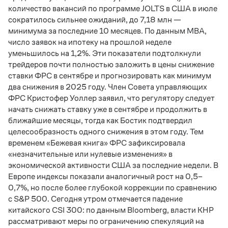
количество вакансий по программе JOLTS в США в июле
сократилось сильнее ожиданий, до 7,18 млн —
минимума за последние 10 месяцев. По данным MBA,
число заявок на ипотеку на прошлой неделе
уменьшилось на 1,2%. Эти показатели подтолкнули
трейдеров почти полностью заложить в цены снижение
ставки ФРС в сентябре и прогнозировать как минимум
два снижения в 2025 году. Член Совета управляющих
ФРС Кристофер Уоллер заявил, что регулятору следует
начать снижать ставку уже в сентябре и продолжить в
ближайшие месяцы, тогда как Бостик подтвердил
целесообразность одного снижения в этом году. Тем
временем «Бежевая книга» ФРС зафиксировала
«незначительные или нулевые изменения» в
экономической активности США за последние недели. В
Европе индексы показали аналогичный рост на 0,5–
0,7%, но после более глубокой коррекции по сравнению
с S&P 500. Сегодня утром отмечается падение
китайского CSI 300: по данным Bloomberg, власти КНР
рассматривают меры по ограничению спекуляций на