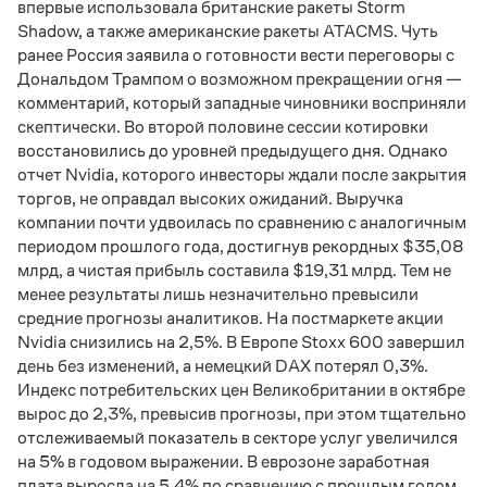
впервые использовала британские ракеты Storm
Shadow, а также американские ракеты ATACMS. Чуть
ранее Россия заявила о готовности вести переговоры с
Дональдом Трампом о возможном прекращении огня —
комментарий, который западные чиновники восприняли
скептически. Во второй половине сессии котировки
восстановились до уровней предыдущего дня. Однако
отчет Nvidia, которого инвесторы ждали после закрытия
торгов, не оправдал высоких ожиданий. Выручка
компании почти удвоилась по сравнению с аналогичным
периодом прошлого года, достигнув рекордных $35,08
млрд, а чистая прибыль составила $19,31 млрд. Тем не
менее результаты лишь незначительно превысили
средние прогнозы аналитиков. На постмаркете акции
Nvidia снизились на 2,5%. В Европе Stoxx 600 завершил
день без изменений, а немецкий DAX потерял 0,3%.
Индекс потребительских цен Великобритании в октябре
вырос до 2,3%, превысив прогнозы, при этом тщательно
отслеживаемый показатель в секторе услуг увеличился
на 5% в годовом выражении. В еврозоне заработная
плата выросла на 5,4% по сравнению с прошлым годом,