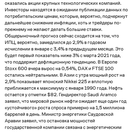
оказались акции крупных технологических компаний.
Инвесторы находятся в ожидании публикации данных по
потребительским ценам, которые, вероятно, подчеркнут
дальнейшее снижение инфляции, хоть и трейдеры по-
прежнему не желают делать большие ставки.
Общерыночный прогноз сейчас сходится на том, что
ИПЦ, вероятно, замедлился до 2,9% в годовом
исчислении в январе с 3,4% в предыдущем месяце. Это
будет первый показатель ниже 3% с марта 2021 года,
что поддержит дефляционную тенденцию. В Европе
Stoxx 600 вчера вырос на 0,54%, DAX и FTSE 100
остались нейтральными. В Азии с утра мощный рост на
2,9% показывает японский Nikkei 225 и вплотную
приближается к максимуму с января 1990 года. Нефть
остается у отметки $82. Гендиректор Saudi Aramco
заявил, что мировой рынок нефти ожидает еще один год
«устойчивого» роста спроса примерно на 1,5 миллиона
баррелей в день. Министр энергетики Саудовской
Аравии заявил, что остановка мощностей
государственной компании связана с энергетическим