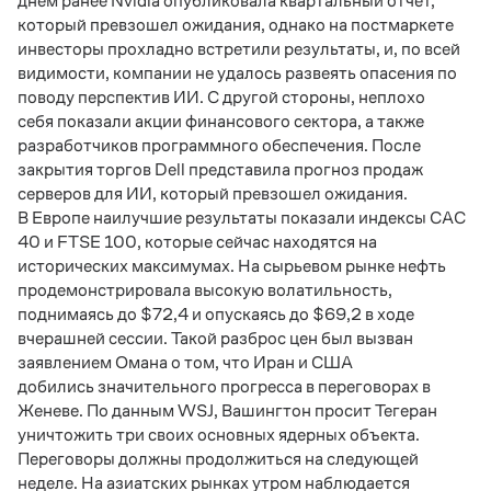
днем ранее Nvidia опубликовала квартальный отчет,
который превзошел ожидания, однако на постмаркете
инвесторы прохладно встретили результаты, и, по всей
видимости, компании не удалось развеять опасения по
поводу перспектив ИИ. С другой стороны, неплохо
себя показали акции финансового сектора, а также
разработчиков программного обеспечения. После
закрытия торгов Dell представила прогноз продаж
серверов для ИИ, который превзошел ожидания.
В Европе наилучшие результаты показали индексы CAC
40 и FTSE 100, которые сейчас находятся на
исторических максимумах. На сырьевом рынке нефть
продемонстрировала высокую волатильность,
поднимаясь до $72,4 и опускаясь до $69,2 в ходе
вчерашней сессии. Такой разброс цен был вызван
заявлением Омана о том, что Иран и США
добились значительного прогресса в переговорах в
Женеве. По данным WSJ, Вашингтон просит Тегеран
уничтожить три своих основных ядерных объекта.
Переговоры должны продолжиться на следующей
неделе. На азиатских рынках утром наблюдается