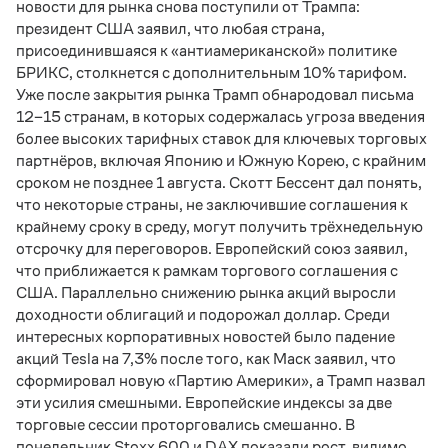
новости для рынка снова поступили от Трампа:
президент США заявил, что любая страна,
присоединившаяся к «антиамериканской» политике
БРИКС, столкнется с дополнительным 10% тарифом.
Уже после закрытия рынка Трамп обнародовал письма
12–15 странам, в которых содержалась угроза введения
более высоких тарифных ставок для ключевых торговых
партнёров, включая Японию и Южную Корею, с крайним
сроком не позднее 1 августа. Скотт Бессент дал понять,
что некоторые страны, не заключившие соглашения к
крайнему сроку в среду, могут получить трёхнедельную
отсрочку для переговоров. Европейский союз заявил,
что приближается к рамкам торгового соглашения с
США. Параллельно снижению рынка акций выросли
доходности облигаций и подорожал доллар. Среди
интересных корпоративных новостей было падение
акций Tesla на 7,3% после того, как Маск заявил, что
сформировал новую «Партию Америки», а Трамп назвал
эти усилия смешными. Европейские индексы за две
торговые сессии проторговались смешанно. В
понедельник Stoxx 600 и DAX показали рост, видимо,