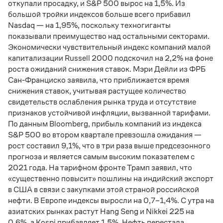
откупали просадку, и S&P 500 вырос на 1,5%. Из
большой тройки индексов больше всего прибавил
Nasdaq — на 1,95%, поскольку техногиганты
показывали преимущество над остальными секторами.
Экономически чувствительный индекс компаний малой
капитализации Russell 2000 подскочил на 2,2% на фоне
роста ожиданий снижения ставок. Мэри Дейли из ФРБ
Сан-Франциско заявила, что приближается время
снижения ставок, учитывая растущее количество
свидетельств ослабления рынка труда и отсутствие
признаков устойчивой инфляции, вызванной тарифами.
По данным Bloomberg, прибыль компаний из индекса
S&P 500 во втором квартале превзошла ожидания —
рост составил 9,1%, что в три раза выше предсезонного
прогноза и является самым высоким показателем с
2021 года. На тарифном фронте Трамп заявил, что
«существенно повысит» пошлины на индийский экспорт
в США в связи с закупками этой страной российской
нефти. В Европе индексы выросли на 0,7–1,4%. С утра на
азиатских рынках растут Hang Seng и Nikkei 225 на
0,6%, а Kospi прибавляет 1,5%. Нефть перестала