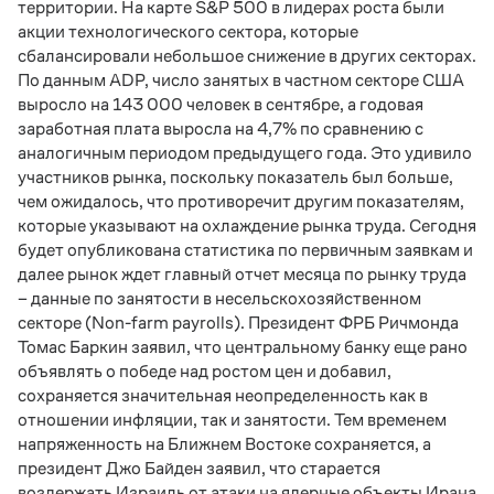
территории. На карте S&P 500 в лидерах роста были
акции технологического сектора, которые
сбалансировали небольшое снижение в других секторах.
По данным ADP, число занятых в частном секторе США
выросло на 143 000 человек в сентябре, а годовая
заработная плата выросла на 4,7% по сравнению с
аналогичным периодом предыдущего года. Это удивило
участников рынка, поскольку показатель был больше,
чем ожидалось, что противоречит другим показателям,
которые указывают на охлаждение рынка труда. Сегодня
будет опубликована статистика по первичным заявкам и
далее рынок ждет главный отчет месяца по рынку труда
– данные по занятости в несельскохозяйственном
секторе (Non-farm payrolls). Президент ФРБ Ричмонда
Томас Баркин заявил, что центральному банку еще рано
объявлять о победе над ростом цен и добавил,
сохраняется значительная неопределенность как в
отношении инфляции, так и занятости. Тем временем
напряженность на Ближнем Востоке сохраняется, а
президент Джо Байден заявил, что старается
воздержать Израиль от атаки на ядерные объекты Ирана