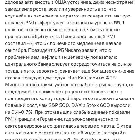
деловая активность в США устойчива, даже несмотря на
замедление роста, вселили уверенность в то, что
крупнейшая экономика мира может совершить мягкую
посадку. PMI в сфере услуг оказался на уровень 55,4
пунктов, что было немного больше, чем рыночные
прогнозы в 55,3 пункта. Производственный PMI
составил 47, что было немного медленнее в начале
сентября. Президент ФРБ Чикаго заявил, что с
приближением инфляции к целевому показателю
центрального банка следует сосредоточиться на рынке
труда, а «это, вероятно, означает еще большее снижение
ставок в следующем году». Нил Кашкари из ФРБ
Миннеаполиса также указал на слабость рынка труда, он
поддерживает снижение процентных ставок еще на
полпроцента к концу года. В Европе котировки показали
больший рост, чем S&P 500. DAX и Stoxx 600 выросли
на 0,4-0,7%. При этом вышли слабые данные показали
PMI Франции и Германии, где экономика частного
сектора еврозоны сократилась впервые с марта. С утра
очень активно растет гонконгский индекс, который в
моменте прибавляет сразу 4,1%. Китай заявил, что