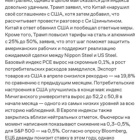
нейтрально, однако в целом май оказался для индекса
довольно удачным. Трамп заявил, что Китай «нарушил
своё соглашение» с США, хотя затем добавил, что
рассчитывает провести разговор с Си Цзиньпином.
Китай в ответ обвинил США и пообещал ответные меры.
Кроме того, Трамп повысил тарифы на сталь и алюминий
с 25% до 50%, заявив, что этот шаг поможет защитить
американских рабочих и поддержит реализацию
ожидаемой сделки между Nippon Steel и US Steel.
Базовый индекс PCE вырос на скромные 0,1%, а рост
потребительских расходов замедлился. Экспорт
товаров из США в апреле снизился рекордно — на 19,8%
по сравнению с предыдущим месяцем. Потребительские
настроения в США улучшились в конце мая: индекс
Мичиганского университета вырос до 52,2 с 50,8 в
начале месяца — одного из самых низких уровней за всю
историю наблюдений. В Европе индексы также
закрылись вблизи нейтральных отметок. Фьючерсы на
момент написания показывают снижение на 0,3–0,5%,
для S&P 500 — на 0,5%. Согласно опросу Bloomberg,
ЕЦБ дважды понизит ставку в этом году, однако