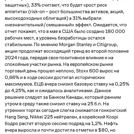
защитных), 33% считают, что будет «рост риск
аппетита» (risk-on – рост большинства активов, акций,
высокодоходных облигаций) а 31% выбрали
«незначительный/смешанный» эффект. Ожидается, что
отчет покажет, что в мае в США было создано 180 000
рабочих мест, а уровень безработицы остался
стабильным. По мнению Morgan Stanley и Citigroup,
акции продолжат восходящий тренд во второй половине
2024 года, передав свое позитивное влияние и на
спокойные участки рынка. На европейском рынке
торговый день прошел неплохо, Stoxx 600 вырос на
0,66% и в ходе сессии достигал исторических
максимумов. ЕЦБ вчера снизил базовую ставку на 0,25%
до 4,25%, как и ожидалось аналитиками. Данное
решение следует за Банком Канады, который ранним
утром в среду также снизил ставку на 25 б.п. На
утренних торгах сегодня слегка снижается гонконгский
Hang Seng, Nikkei 225 нейтрален, а корейский Kospi
бодро растет вторую сессию подряд на 1,2%. Нефть
вчера выросла и почти достигла отметки в $80, но