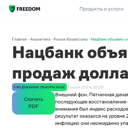
Продукты и услуги
Главная
Аналитика
Рынок Казахстана
Нацбанк объявил с
Нацбанк объя
продаж долл
3 июня 2024, 10:28
ЕЖЕДНЕВНЫЕ ОБЗОРЫ KASE
Внешний фон. Пятничная динам
Скачать
последующее восстановление 
PDF
внимания был индекс расходов
результат оказался на уровне
инфляцию они неожиданно упал