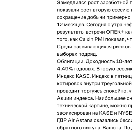
Замедлился рост заработной пл
показали рост вторую сессию 
сокращение добычи примерно на
12 месяцев. Сегодня с утра н
результаты встречи ОПЕК+ как
того, как Caixin PMI показал,
Среди развивающихся рынков б
выборах подряд.
Облигации. Доходность 10-лет
4,49% годовых. Вторую сессию
Индекс KASE. Индекс в пятни
котировок внутри треугольной
проводит торгуясь спокойно, ч
Акции индекса. Наибольшее сн
технической картине, можно п
зафиксирован на KASE и NYSE 
ГДР Air Astana оказались бес
обратного выкупа. Валюта. По