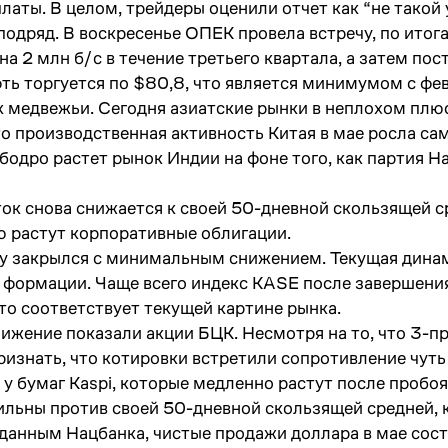
аты. В целом, трейдеры оценили отчет как “не такой 
подряд. В воскресенье ОПЕК провела встречу, по ито
 2 млн б/с в течение третьего квартала, а затем пос
ефть торгуется по $80,8, что является минимумом с ф
 медвежьи. Сегодня азиатские рынки в неплохом плюсе
 что производственная активность Китая в мае росла с
одро растет рынок Индии на фоне того, как партия Н
ок снова снижается к своей 50-дневной скользящей ср
 растут корпоративные облигации.
цу закрылся с минимальным снижением. Текущая дина
 формации. Чаще всего индекс KASE после завершени
то соответствует текущей картине рынка.
ижение показали акции БЦК. Несмотря на то, что 3-п
ризнать, что котировки встретили сопротивление чут
у бумаг Kaspi, которые медленно растут после пробоя
сильны против своей 50-дневной скользящей средней,
 данным Нацбанка, чистые продажи доллара в мае сос