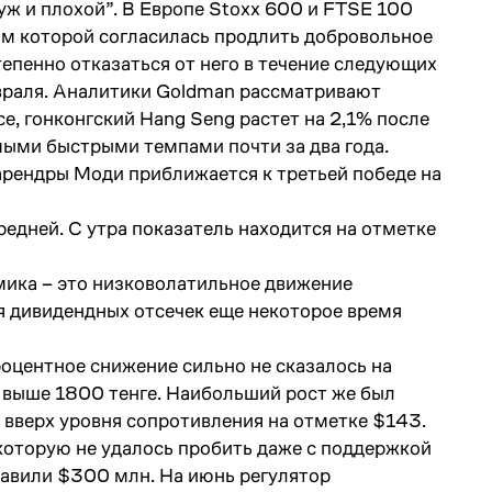
уж и плохой”. В Европе Stoxx 600 и FTSE 100
гам которой согласилась продлить добровольное
тепенно отказаться от него в течение следующих
евраля. Аналитики Goldman рассматривают
, гонконгский Hang Seng растет на 2,1% после
амыми быстрыми темпами почти за два года.
арендры Моди приближается к третьей победе на
едней. С утра показатель находится на отметке
мика – это низковолатильное движение
я дивидендных отсечек еще некоторое время
роцентное снижение сильно не сказалось на
ь выше 1800 тенге. Наибольший рост же был
 вверх уровня сопротивления на отметке $143.
 которую не удалось пробить даже с поддержкой
тавили $300 млн. На июнь регулятор