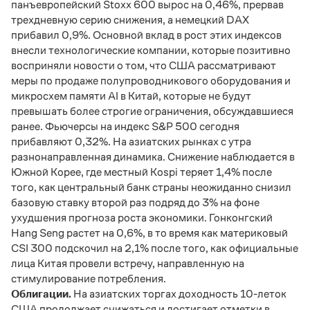
панъевропейский Stoxx 600 вырос на 0,46%, прервав
трехдневную серию снижения, а немецкий DAX
прибавил 0,9%. Основной вклад в рост этих индексов
внесли технологические компании, которые позитивно
восприняли новости о том, что США рассматривают
меры по продаже полупроводникового оборудования и
микросхем памяти AI в Китай, которые не будут
превышать более строгие ограничения, обсуждавшиеся
ранее. Фьючерсы на индекс S&P 500 сегодня
прибавляют 0,32%. На азиатских рынках с утра
разнонаправленная динамика. Снижение наблюдается в
Южной Корее, где местный Kospi теряет 1,4% после
того, как центральный банк страны неожиданно снизил
базовую ставку второй раз подряд до 3% на фоне
ухудшения прогноза роста экономики. Гонконгский
Hang Seng растет на 0,6%, в то время как материковый
CSI 300 подскочил на 2,1% после того, как официальные
лица Китая провели встречу, направленную на
стимулирование потребления.
Облигации.
На азиатских торгах доходность 10-леток
США продолжает снижаться и достигает отметки в