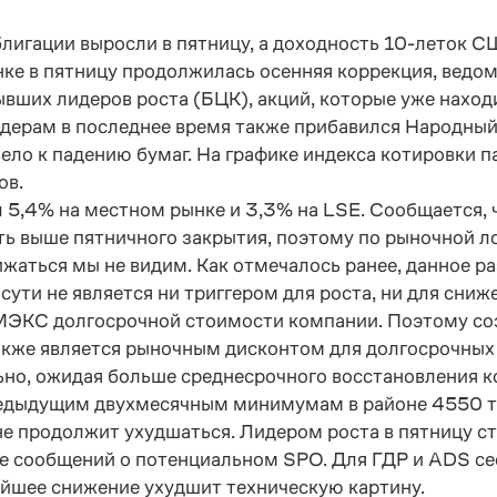
игации выросли в пятницу, а доходность 10-леток С
ке в пятницу продолжилась осенняя коррекция, вед
вших лидеров роста (БЦК), акций, которые уже находи
йдерам в последнее время также прибавился Народный
ело к падению бумаг. На графике индекса котировки п
ов.
 5,4% на местном рынке и 3,3% на LSE. Сообщается, 
уть выше пятничного закрытия, поэтому по рыночной л
жаться мы не видим. Как отмечалось ранее, данное р
сути не является ни триггером для роста, ни для сни
ЭКС долгосрочной стоимости компании. Поэтому соз
также является рыночным дисконтом для долгосрочных 
но, ожидая больше среднесрочного восстановления к
редыдущим двухмесячным минимумам в районе 4550 те
не продолжит ухудшаться. Лидером роста в пятницу с
е сообщений о потенциальном SPO. Для ГДР и ADS сес
йшее снижение ухудшит техническую картину.