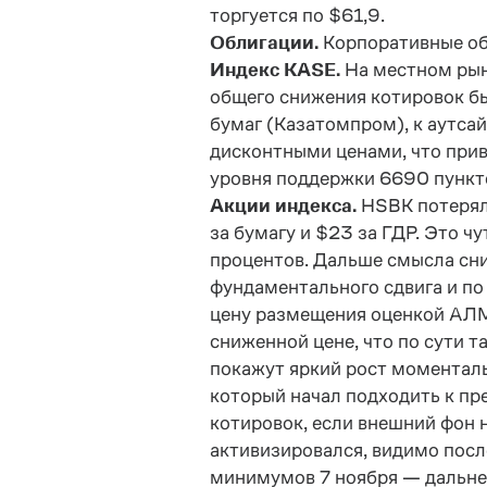
торгуется по $61,9.
Облигации.
Корпоративные обл
Индекс KASE.
На местном рын
общего снижения котировок бы
бумаг (Казатомпром), к аутса
дисконтными ценами, что прив
уровня поддержки 6690 пункт
Акции индекса.
HSBK потерял
за бумагу и $23 за ГДР. Это ч
процентов. Дальше смысла сни
фундаментального сдвига и по 
цену размещения оценкой АЛМ
сниженной цене, что по сути 
покажут яркий рост моменталь
который начал подходить к п
котировок, если внешний фон 
активизировался, видимо посл
минимумов 7 ноября — дальне