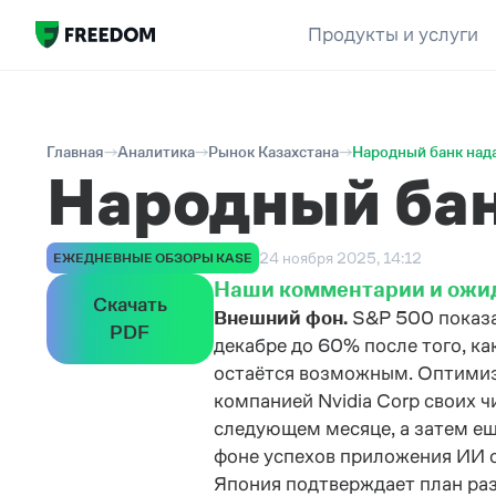
Продукты и услуги
Главная
Аналитика
Рынок Казахстана
Народный банк над
Народный бан
24 ноября 2025, 14:12
ЕЖЕДНЕВНЫЕ ОБЗОРЫ KASE
Наши комментарии и ожи
Скачать
Внешний фон.
S&P 500 показа
PDF
декабре до 60% после того, к
остаётся возможным. Оптимиз
компанией Nvidia Corp своих ч
следующем месяце, а затем ещ
фоне успехов приложения ИИ от
Япония подтверждает план раз