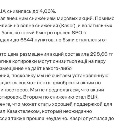
ША снизилась до 4,06%.
омая внешним снижением мировых акций. Помимо
лись на волне снижения (Kaspi), и волатильных
 банк, который быстро провёл SPO с
адали до 6644 пунктов, но были откуплены от
что цена размещения акций составила 298,66 тг
огике котировки могут снизиться ещё на пару
азмещение не даёт какого-либо
жения, поскольку мы не считаем установленную
даётся возможность приобрести акции по
инвесторов. Мы не предполагаем, что акции
отировок. Вторым по снижению стал БЦК,
нге, что может стать хорошей поддержкой для
тал Казахтелеком, который неожиданно
сия также прошла неудачно. Kaspi опустился до