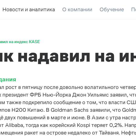
Новости и аналитика
О компании
Обучение
П
авил на индекс KASE
к надавил на и
дания
л рост в пятницу после довольно волатильного четве
ак президент ФРБ Нью-Йорка Джон Уильямс заявил, чт
м также подкрепило сообщение о том, что власти СШ
ипов H200 Китаю. В Goldman Sachs заявили, что Goldm
ё двух повышений в марте и июне. В Азии с утра наст
 Alibaba, тогда как корейский Kospi теряет 0,2%. На
мещения ракет на острове недалеко от Тайваня. Нефт