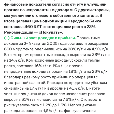
финансовые показатели согласно отчёту и улучшили
прогноз по непроцентным доходам. С другой стороны,
мы увеличили стоимость собственного капитала. В
итоге целевая цена одной акции Народного Банка
составила 460 KZT с потенциалом роста в 23%.
Рекомендация — «Покупать».
(+) Сильный рост доходов и прибыли.
Процентные
доходы за 2- й квартал 2025 года составили рекордные
660 млрд тенге, увеличившись на 28% г/г и на 4,9% к/к.
В то же время процентные расходы выросли на 33% г/г и
на 14% к/к. Комиссионные доходы ускорили темпы
роста, составив 16% г/г и 1% к/к, а прочие
непроцентные доходы выросли на 18% г/г и на 26% к/к
благодаря резкому росту прибыли по операциям с
иностранной валютой. Расходы по кредитным убыткам
снизились на 17% г/г и выросли на 41% к/к. В итоге
чистый процентный доход после начисления резервов
вырос на 31% г/г и снизился на 7,5% к/к. Стоимость
риска увеличилась с 1,2% до 1,5%. Непроцентные
расходы выросли на 4,5% г/г на фоне увеличения