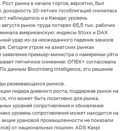
 Рост рынка в начале торгов, вероятно, был
: доходность 10-летних гособлигаций снизилась
ст наблюдалось и в Канаде: уровень
 августе рынок труда потерял 65,5 тыс. рабочих
оминала американскую: индексы Stoxx и DAX
ьный удар из-за неожиданного падения заказов
я. Сегодня утром на азиатских рынках
ле заявления премьер-министра о намерении уйти
грывает пятничное снижение: ОПЕК+ согласовала
По данным Bloomberg Intelligence, это решение
нды развивающихся рынков.
иции лидера дневного роста, поддержав рынок на
я, что может быть позитивно для рынка.
ьных уровней сопротивления и обновления
нако уровень сопротивления может находится на
е акции урановой промышленности не показали
ллов) от национальных пошлин. ADS Kaspi