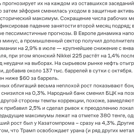
рь прогнозирует их на каждом из оставшихся заседаний.
ко затем эйфория сменилась уходом в защитные активы
исторический максимум. Сокращение числа рабочих ме
фиксировав падение занятости второй месяц подряд; в
ые пессимистичные прогнозы. В Европе динамика нап
 в минус, а промышленный сектор получил дополнител
мании на 2,9% в июле — крупнейшее снижение с январ
ля, при этом японский Nikkei 225 растёт на 1,4% пос
яд неудачи на выборах. На сырьевом рынке нефть оты
, добавив около 137 тыс. баррелей в сутки с октября. 
н ниже $60 за баррель.
ных облигаций весьма неплохой рост показывают бо
 снизился на 0,3%. Народный банк сменил БЦК на поз
другой стороны темпы коррекции, похоже, замедляютс
к прибавил 2,5% и сделал рывок к преодолению локал
едыдущие максимумы лежат на отметке 380 тенге, од
ший рост был у Казатомпрома – сразу на 4,3%. Други
том, что Трамп освобождает урана (и ряд других мета