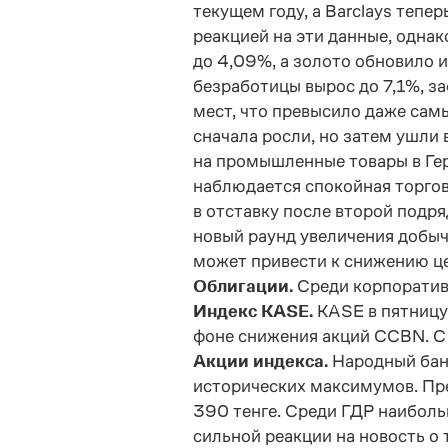
текущем году, а Barclays тепе
реакцией на эти данные, одна
до 4,09%, а золото обновило 
безработицы вырос до 7,1%, за
мест, что превысило даже сам
сначала росли, но затем ушли
на промышленные товары в Гер
наблюдается спокойная торгов
в отставку после второй подр
новый раунд увеличения добычи
может привести к снижению це
Облигации.
Среди корпоратив
Индекс KASE.
KASE в пятницу
фоне снижения акций CCBN. С 
Акции индекса.
Народный бан
исторических максимумов. Пр
390 тенге. Среди ГДР наиболь
сильной реакции на новость о 