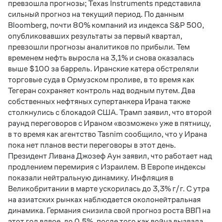
превзошла прогнозы; Texas Instruments представила
сильный прогноз на текущий период. По данным
Bloomberg, почти 80% компаний из индекса S&P 500,
опубликовавших результаты за первый квартал,
превзошли прогнозы аналитиков по прибыли. Тем
временем нефть выросла на 3,1% и снова оказалась
выше $100 за баррель. Иранские катера обстреляли
торговые суда в Ормузском проливе, в то время как
Тегеран сохраняет контроль над водным путем. Два
собственных нефтяных супертанкера Ирана также
столкнулись с блокадой США. Трамп заявил, что второй
раунд переговоров с Ираном «возможен» уже в пятницу,
в то время как агентство Tasnim сообщило, что у Ирана
пока нет планов вести переговоры в этот день.
Президент Ливана Джозеф Аун заявил, что работает над
продлением перемирия с Израилем. В Европе индексы
показали нейтральную динамику. Инфляция в
Великобритании в марте ускорилась до 3,3% г/г. С утра
на азиатских рынках наблюдается околонейтральная
динамика. Германия снизила свой прогноз роста ВВП на
этот год вдвое, до 0,5%, после того как война вызвала