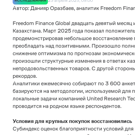
23 апреля 2025, 09:00
ИССЛЕДОВАНИЯ
Автор: Данияр Оразбаев, аналитик Freedom Finan
Freedom Finance Global
двадцать девятый месяц
и
Казахстана. Март 2025 года показал положитель
продемонстрировав небольшое восстановление п
преобладать над позитивными. Произошло полно
снижение оптимизма по прогнозам экономическ
произошли структурные изменения в ответах каз
непродовольственных товаров. С другой сторон
рекордов.
Аналитики ежемесячно собирают по 3 600 анкет 
базируются на методологии, используемой для п
локальные задачи компанией United Research Te
проводится на родном языке респондентов.
Условия для крупных покупок восстановились
Субиндекс оценок благоприятности условий для к