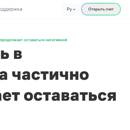
оддержка
Ру
Открыть счет
 продолжает оставаться негативной
ь в
а частично
ет оставаться