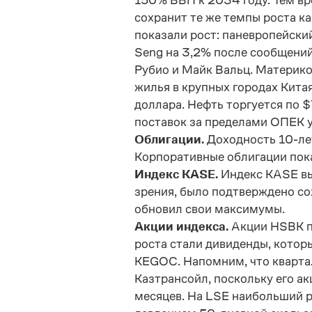
150% ВВП к 2034 году. Тем вр
сохранит те же темпы роста ка
показали рост: паневропейский
Seng на 3,2% после сообщений
Рубио и Майк Вальц. Материко
жилья в крупных городах Кита
доллара. Нефть торгуется по $
поставок за пределами ОПЕК ус
Облигации.
Доходность 10-ле
Корпоративные облигации пок
Индекс KASE.
Индекс KASE вы
зрения, было подтверждено со
обновил свои максимумы.
Акции индекса.
Акции HSBK п
роста стали дивиденды, котор
KEGOC. Напомним, что квартал
Казтрансойл, поскольку его а
месяцев. На LSE наибольший р