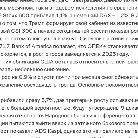
еменем инвесторы ожидают завтрашних данных по инф
к в месячном, так и в годовом исчислении по сравнен
 Stoxx 600 прибавил 1,1%, а немецкий DAX – 1,2%. В 
 о том, что Трамп формирует свой кабинет из известн
вый CSI 300 в начале сегодняшней сессии показал рос
я, но затем также ушел в минус. Сырьевые активы сн
71,7. Bank of America полагает, что ОПЕК+ сталкивае
коряется, а рост спроса замедляется к 2025 году.
тних облигаций США осталась относительно нейтраль
азали небольшое снижение.
рос на 0,9% и спустя почти три месяца смог обновит
хранение восходящего тренда. Основным локомотивом
рибавили сразу 5,7%, дав триггеры к росту остывающ
ые, с большой вероятностью, будут утверждены 9 дека
ьная отчетность Народного банка и конференц-колл с
кции пытаются выйти вверх из затяжного бокового тре
ост показали ADS Kaspi, однако это не повлияло на т