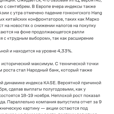
ляции. Ожидается, что базовый ИПЦ, вероятно,
ию с сентябрем. В Европе вчера индексы также
Азии с утра отмечено падение гонконгского Hang
ых китайских конфронтаторов, таких как Марко
т на новостях о снижении налогов на покупку
ижаются на фоне продолжающегося ралли
тся с «трудным выбором», так как расширение
ной и находится на уровне 4,33%.
ь исторический максимум. С технической точки
 роста стал Народный банк, который также
ей динамике индекса KASE. Вероятной причиной
бря, сделав выплаты полугодовыми, как у
остоятся 18-19 ноября. Неплохой рост показал
нда. Параллельно компания выпустила отчет за 9
ехническую картину — акции остаются под