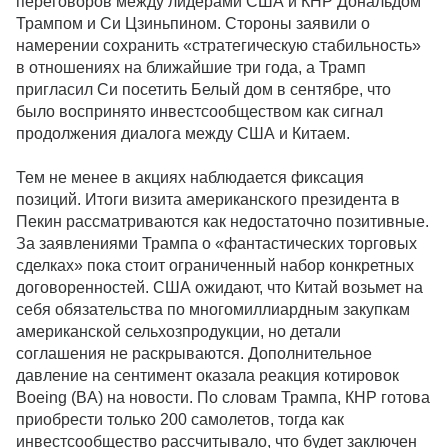
переговоров между лидерами США и КНР
Дональд
ом
Трамп
ом
и Си Цзиньпин
ом
.
С
тороны заявили о
намерении сохранить «стратегическую стабильность»
в отношениях на ближайшие три года, а Трамп
пригласил Си посетить Белый дом в сентябре, что
было
воспри
нято инвестсообществом
как сигнал
продолжения диалога между США и Китаем.
Тем не менее в акциях
наблюдается фиксация
позиций. Итоги визита американского президента в
Пекин рассматриваются как недостаточно позитивные.
За заявлениями Трампа о «фантастических торговых
сделках» пока стоит ограниченный набор конкретных
договоренностей. США ожидают, что Китай возьмет на
себя обязательства по многомиллиардным закупкам
американской сельхозпродукции, но детали
соглашения не раскрываются. Дополнительное
давление на сентимент оказала реакция котировок
Boeing (BA) на новости. По словам Трампа, КНР готова
приобрести только 200 самолетов, тогда как
инвестсообщество рассчитывало, что будет заключен