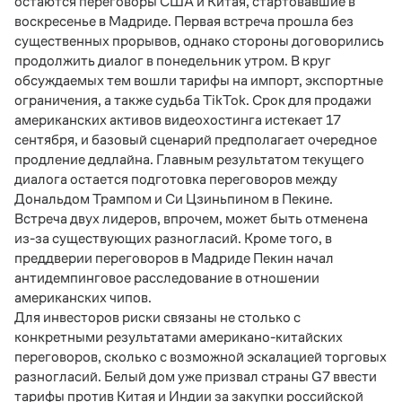
остаются переговоры США и Китая, стартовавшие в
воскресенье в Мадриде. Первая встреча прошла без
существенных прорывов, однако стороны договорились
продолжить диалог в понедельник утром. В круг
обсуждаемых тем вошли тарифы на импорт, экспортные
ограничения, а также судьба
TikTok
. Срок для продажи
американских активов видеохостинга истекает 17
сентября, и базовый сценарий предполагает очередное
продление дедлайна. Главным результатом текущего
диалога остается подготовка переговоров между
Дональдом Трампом и Си Цзиньпином в Пекине.
Встреча двух лидеров, впрочем, может быть отменена
из-за существующих разногласий. Кроме того, в
преддверии переговоров в Мадриде Пекин начал
антидемпинговое расследование в отношении
американских чипов.
Для инвесторов риски связаны не столько с
конкретными результатами американо-китайских
переговоров, сколько с возможной эскалацией торговых
разногласий. Белый дом уже призвал страны
G
7 ввести
тарифы против Китая и Индии за закупки российской