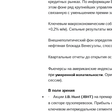
кредитных рынках. По информации B
этом фоне ряд крупнейших управляю
связанную с уменьшением премии за
Ключевым макроэкономическим событ
+0,2% м/м). Сильные результаты мо
Внешнеполитический фон определяю
нефтяная блокада Венесуэлы, спосо
Квартальные отчеты до открытия ос
Фьючерсы на американские индекс
при
умеренной волатильности
.
Ори
сессии).
В поле зрения
·
Акции
J.B. Hunt (JBHT)
на премар
в секторе грузоперевозок. Прибыль
ключевом интермодальном сегменте