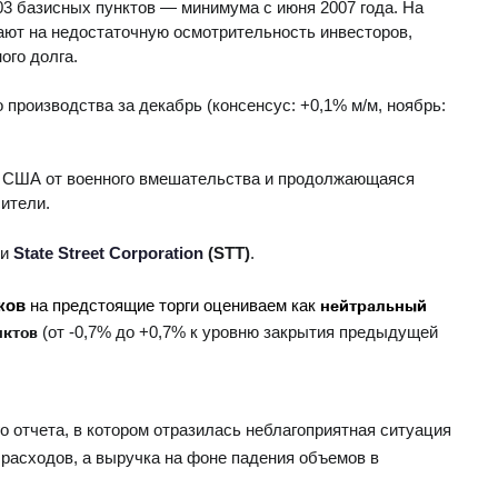
3 базисных пунктов — минимума с июня 2007 года. На
ают на недостаточную осмотрительность инвесторов,
ого долга.
роизводства за декабрь (консенсус: +0,1% м/м, ноябрь:
а США от военного вмешательства и продолжающаяся
ители.
и
State Street Corporation
(STT)
.
ков
на предстоящие торги оцениваем как
нейтральный
ктов
(от -0,7% до +0,7% к уровню закрытия предыдущей
 отчета, в котором отразилась неблагоприятная ситуация
расходов, а выручка на фоне падения объемов в