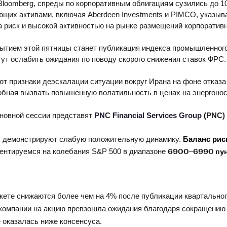
loomberg, спреды по корпоративным облигациям сузились до 10
щих активами, включая Aberdeen Investments и PIMCO, указыв
 риск и высокой активностью на рынке размещений корпоративн
ием этой пятницы станет публикация индекса промышленного п
гут ослабить ожидания по поводу скорого снижения ставок ФРС.
т признаки деэскалации ситуации вокруг Ирана на фоне отказ
бная вызвать повышенную волатильность в ценах на энергонос
новной сессии представят
PNC Financial Services Group
(
PNC)
ы демонстрируют слабую положительную динамику.
Баланс рис
ентируемся на колебания S&P 500 в диапазоне
6900
–
6990 пун
кете снижаются более чем на 4% после публикации квартального
 компании на акцию превзошла ожидания благодаря сокращению 
 оказалась ниже консенсуса.