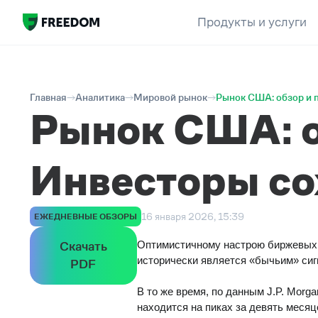
Продукты и услуги
Главная
Аналитика
Мировой рынок
Рынок США: обзор и п
Рынок США: об
Инвесторы со
16 января 2026, 15:39
ЕЖЕДНЕВНЫЕ ОБЗОРЫ
Скачать
Оптимистичному настрою биржевых и
исторически является «бычьим» сиг
PDF
В то же время, по данным J.P. Morg
находится на пиках за девять меся