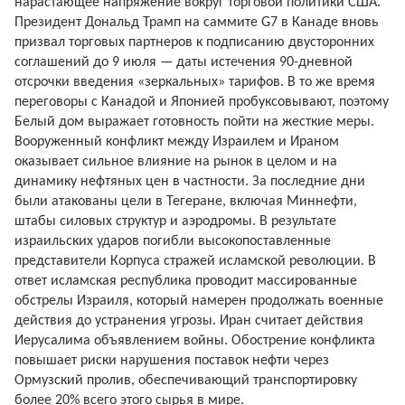
нарастающее напряжение вокруг торговой политики США.
Президент Дональд Трамп на саммите G7 в Канаде вновь
призвал торговых партнеров к подписанию двусторонних
соглашений до 9 июля — даты истечения 90-дневной
отсрочки введения «зеркальных» тарифов. В то же время
переговоры с Канадой и Японией пробуксовывают, поэтому
Белый дом выражает готовность пойти на жесткие меры.
Вооруженный конфликт между Израилем и Ираном
оказывает сильное влияние на рынок в целом и на
динамику нефтяных цен в частности. За последние дни
были атакованы цели в Тегеране, включая Миннефти,
штабы силовых структур и аэродромы. В результате
израильских ударов погибли высокопоставленные
представители Корпуса стражей исламской революции. В
ответ исламская республика проводит массированные
обстрелы Израиля, который намерен продолжать военные
действия до устранения угрозы. Иран считает действия
Иерусалима объявлением войны. Обострение конфликта
повышает риски нарушения поставок нефти через
Ормузский пролив, обеспечивающий транспортировку
более 20% всего этого сырья в мире.