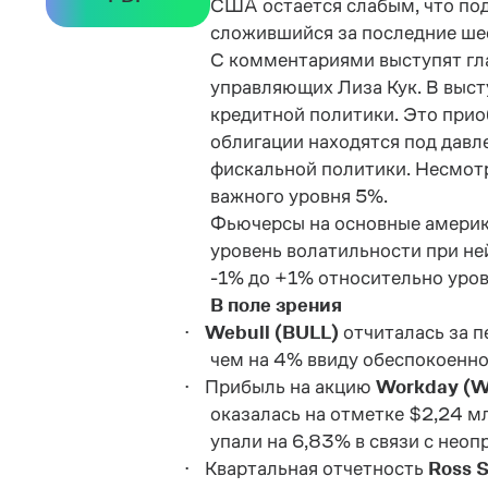
США остается слабым, что под
сложившийся за последние шес
С комментариями выступят гл
управляющих Лиза Кук. В выст
кредитной политики. Это прио
облигации находятся под дав
фискальной политики. Несмотр
важного уровня 5%.
Фьючерсы на основные америк
уровень волатильности при н
-
1%
до
+1%
относительно
уро
В поле зрения
·
Webull (
BULL
)
отчиталась за п
чем на 4% ввиду обеспокоенно
·
Прибыль на акцию
Workday (
оказалась на отметке $2,24 м
упали на 6,83% в связи с нео
·
Квартальная отчетность
Ross
S