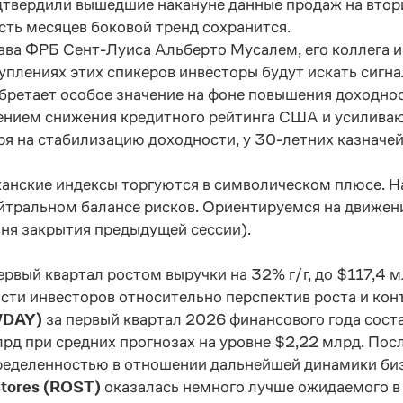
твердили вышедшие накануне данные продаж на втори
ть месяцев боковой тренд сохранится.
ава ФРБ Сент-Луиса Альберто Мусалем, его коллега 
уплениях этих спикеров инвесторы будут искать сигн
бретает особое значение на фоне повышения доходнос
лением снижения кредитного рейтинга США и усилива
я на стабилизацию доходности, у 30-летних казначей
анские индексы торгуются в символическом плюсе. 
ейтральном балансе рисков. Ориентируемся на движе
вня
закрытия
предыдущей
сессии
).
ервый квартал ростом выручки на 32% г/г, до $117,4 м
сти инвесторов относительно перспектив роста и ко
WDAY)
за первый квартал 2026 финансового года соста
лрд при средних прогнозах на уровне $2,22 млрд. Пос
пределенностью в отношении дальнейшей динамики би
tores
(
ROST
)
оказалась немного лучше ожидаемого в 