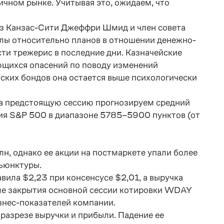
чном рынке. Учитывая это, ожидаем, что
из Канзас-Сити Джеффри Шмид и член совета
алы относительно планов в отношении денежно-
ти трежерис в последние дни. Казначейские
ющихся опасений по поводу изменений
ских бондов она остается выше психологически
На предстоящую сессию прогнозируем средний
ния
S
&
P
500
в
диапазоне
5785
–
5900
пунктов
(
от
лн, однако ее акции на постмаркете упали более
нъюнктуры.
вила $2,23 при консенсусе $2,01, а выручка
ле закрытия основной сессии котировки
WDAY
знес-показателей компании.
разрезе выручки и прибыли. Падение ее