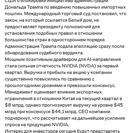
США о блокировке инициативы администрации
Дональда Трампа по введению повышенных импортных
пошлин. Международный торговый суд постановил, что
закон, на который ссылается Белый дом, не
предоставляет президенту полномочий для
установления подобных правил в отношении
большинства стран в одностороннем порядке.
Администрация Трампа подала апелляцию сразу после
обнародования судебного вердикта.
Мощным позитивным драйвером для
AI
-направления
стала сильная отчетность
NVIDIA
(
NVDA
) за первый
квартал. Выручка и прибыль на акцию у компании
существенно повысились по сравнению с
прошлогодними уровнями и превзошли консенсус.
Менеджмент оценивает влияние экспортных
ограничений в отношении Китая на текущий квартал в
$8 млрд, однако прогнозирует выручку на уровне $45
млрд при консенсусе $44,1 млрд.
CEO
компании
подчеркнул, что рассчитывает на дальнейшее усиление
спроса на продукцию
NVIDIA
.
Интерес для инвесторов сегодня будут представлять