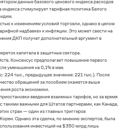
лятором данные базового ценового индекса расходов
та индекса стимулирует тарифная политика Белого
видим.
тью к изменениям условий торговли, однако в целом
арифной надбавке» к инфляции. Это может свести на
чения ДКП получат дополнительный аргумент в
ереток капитала в защитные сектора.
яйств. Консенсус предполагает повышение первого
сле уменьшения на 0,1% в мае.
: 224 тыс., предыдущее значение: 221 тыс.). После
ичество обращений за пособием окажется выше
ления роста экономики.
приостановки введения взаимных тарифов, но за время
с такими важными для Штатов партнерами, как Канада,
тих стран — один из главных триггеров
ореи. Однако эта сделка, по мнению экспертов, была
 использования инвестиций на $350 млрд лишь