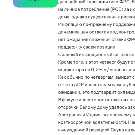
дальнейший курс политики ФРС. В
на личное потребление (
PCE
) за 
дома, однако существенных риско
Инфляцию по-прежнему поддержива
динамика цен остается под контро
нет ожидания снижения ставки ФРС
поддержку своей позиции.
Сильный инфляционный сигнал спо
Кроме того, в этот четверг будут
индикатора на 0,2% м/м после сни
Как обычно по четвергам, выйдет с
отчета
ADP
инвесторам важно убед
ожиданий, это подтвердит охлажде
В фокусе инвесторов остаются нов
отсрочки Белому дому удалось за
Австралия и Индия, по-прежнему н
краткосрочной волатильности. На
вынужденной реакцией Сеула на а