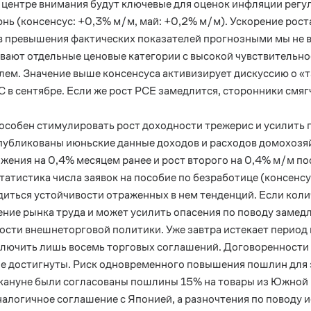
 центре внимания будут ключевые для оценок инфляции регу
июнь (консенсус: +0,3% м/м, май: +0,2% м/м). Ускорение рос
в превышения фактических показателей прогнозными мы не 
ют отдельные ценовые категории с высокой чувствительнос
лем. Значение выше консенсуса активизирует дискуссию о «т
 в сентябре. Если же рост
PCE
замедлится, сторонники смяг
собен стимулировать рост доходности трежерис и усилить п
 опубликованы июньские данные доходов и расходов домохоз
жения на 0,4% месяцем ранее и рост второго на 0,4% м/м по
татистика числа заявок на пособие по безработице (консенсус
иться устойчивости отраженных в нем тенденций. Если кол
ние рынка труда и может усилить опасения по поводу замед
ости внешнеторговой политики. Уже завтра истекает период 
ключить лишь восемь торговых соглашений. Договоренности 
е достигнуты. Риск одновременного повышения пошлин для э
кануне были согласованы пошлины 15% на товары из Южной К
налогичное соглашение с Японией, а разночтения по поводу