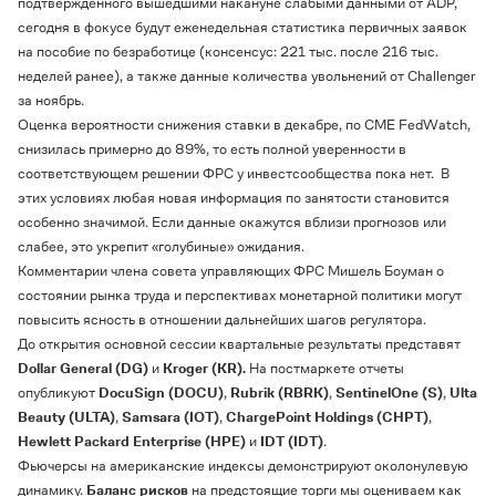
подтвержденного вышедшими накануне слабыми данными от ADP,
сегодня в фокусе будут еженедельная статистика первичных заявок
на пособие по безработице (консенсус: 221 тыс. после 216 тыс.
неделей ранее), а также данные количества увольнений от
Challenger
за ноябрь.
Оценка вероятности снижения ставки в декабре, по CME FedWatch,
снизилась примерно до 89%, то есть полной уверенности в
соответствующем решении ФРС у инвестсообщества пока нет.
В
этих условиях любая новая информация по занятости становится
особенно значимой. Если данные окажутся вблизи прогнозов или
слабее, это укрепит «голубиные» ожидания.
Комментарии члена совета управляющих ФРС Мишель Боуман о
состоянии рынка труда и перспективах монетарной политики могут
повысить ясность в отношении дальнейших шагов регулятора.
До открытия основной сессии квартальные результаты представят
Dollar
General
(
DG
)
и
Kroger (
KR
).
На постмаркете отчеты
опубликуют
DocuSign
(
DOCU
)
,
Rubrik
(
RBRK
)
,
SentinelOne
(
S
)
,
Ulta
Beauty
(
ULTA
)
,
Samsara
(
IOT
)
,
ChargePoint
Holdings
(
CHPT
)
,
Hewlett
Packard
Enterprise
(
HPE
)
и
IDT
(
IDT
)
.
Фьючерсы на американские индексы демонстрируют околонулевую
динамику.
Баланс рисков
на предстоящие торги мы оцениваем как