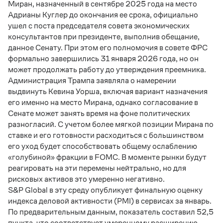
Миран, назначенный в сентябре 2025 года на место
Адрианы Куглер до окончания ее срока, официально
ушел с поста председателя совета экономических
консультантов при президенте, выполнив обещание,
данное Сенату. При этом его полномочия в совете ФРС
формально завершились 31 января 2026 года, но он
может продолжать работу до утверждения преемника.
Администрация Трампа заявляла о намерении
выдвинуть Кевина Уорша, включая вариант назначения
его именно на место Мирана, однако согласование в
Сенате может занять время на фоне политических
разногласий. С учетом более мягкой позиции Мирана по
ставке и его готовности расходиться с большинством
его уход будет способствовать общему ослаблению
«голубиной» фракции в
FOMC
. В моменте рынки будут
реагировать на эти перемены нейтрально, но для
рисковых активов это умеренно негативно.
S
&
P
Global
в эту среду опубликует финальную оценку
индекса деловой активности (
PMI
) в сервисах за январь.
По предварительным данным, показатель составил 52,5
пункта, что соответствует умеренному расширению