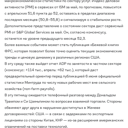
макроэкономической статистики по сектору услуг. Индекс деловой
активности (
PMI
) в сервисах от ISM за май, по прогнозам, повысится
с апрельских 51,6 пункта до 52, оставаясь в пределах диапазона
последних месяцев (50,8–55,8) и сигнализируя о стабильном росте.
Дополнительное представление о состоянии сектора даст сервисный
PMI от S&P Global Services за май. Он, согласно консенсусу,
останется на уровне предыдущего месяца 52,3.
Более важным событием может стать публикация «Бежевой книги»
ФРС, которая позволит более точно оценить текущие экономические
тренды и ценовую динамику в различных регионах США.
В эту среду также выйдет отчет ADP по занятости в частном секторе
(консенсус: +114 тыс., апрель: +62 тыс.), который даст
предварительный ориентир перед публикацией 6 июня официальной
статистики Минтруда по числу новых рабочих мест вне сельского
хозяйства (
n
on-
f
arm
p
ayrolls).
В эту пятницу ожидается телефонный разговор между Дональдом
Трампом и Си Цзиньпином по вопросам взаимной торговли. Стороны
обвиняют друг друга в нарушении достигнутых в Женеве
договоренностей: США — в связи с задержками по экспортным
лицензиям со стороны Китая, КНР — из-за расширения американских
ограничений на поставки технологий.