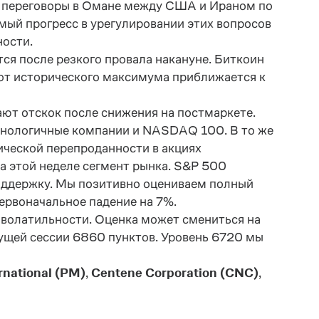
цу переговоры в Омане между США и Ираном по
мый прогресс в урегулировании этих вопросов
ности.
тся после резкого провала накануне. Биткоин
 от исторического максимума приближается к
ют отскок после снижения на постмаркете.
хнологичные компании и
NASDAQ
100. В то же
ческой перепроданности в акциях
а этой неделе сегмент рынка.
S
&
P
500
поддержку. Мы позитивно оцениваем полный
первоначальное падение на 7%.
волатильности. Оценка может смениться на
ущей сессии 6860 пунктов. Уровень 6720 мы
ernational (PM)
,
Centene Corporation (CNC)
,