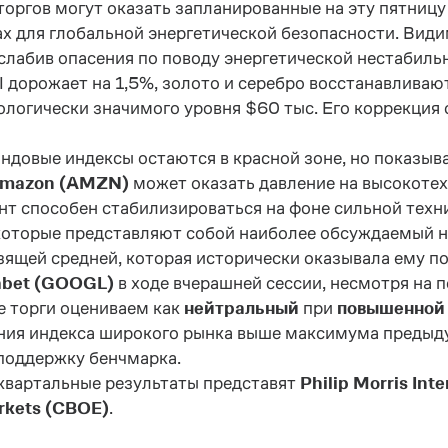
торгов могут оказать запланированные на эту пятни
ах для глобальной энергетической безопасности. Види
ослабив опасения по поводу энергетической нестабиль
I
дорожает на 1,5%, золото и серебро восстанавливаю
хологически значимого уровня $60 тыс. Его коррекция
довые индексы остаются в красной зоне, но показыва
mazon
(
AMZN
)
может оказать давление на высокоте
т способен стабилизироваться на фоне сильной техни
 которые представляют собой наиболее обсуждаемый н
зящей средней, которая исторически оказывала ему 
abet
(
GOOGL
)
в ходе вчерашней сессии, несмотря на 
 торги оцениваем как
нейтральный
при
повышенной
ения индекса широкого рынка выше максимума предыд
поддержку бенчмарка.
квартальные результаты представят
Philip Morris Int
rkets (CBOE)
.