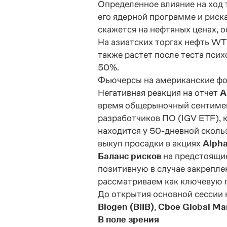
Определенное влияние на ход 
его ядерной программе и риск
скажется на нефтяных ценах, 
На азиатских торгах нефть
WT
также растет после теста пси
50%.
Фьючерсы на американские фон
Негативная реакция на отчет
A
время общерыночный сентимен
разработчиков ПО (
IGV
ETF
),
находится у 50-дневной сколь
выкуп просадки в акциях
Alph
Баланс рисков
на предстоящие
позитивную в случае закрепл
рассматриваем как ключевую 
До открытия основной сессии 
Biogen (BIIB)
,
Cboe Global Ma
В поле зрения