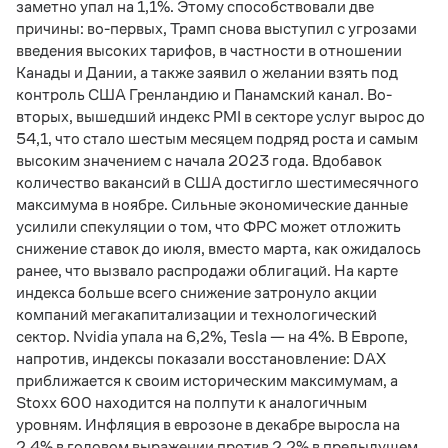
заметно упал на 1,1%. Этому способствовали две
причины: во-первых, Трамп снова выступил с угрозами
введения высоких тарифов, в частности в отношении
Канады и Дании, а также заявил о желании взять под
контроль США Гренландию и Панамский канал. Во-
вторых, вышедший индекс PMI в секторе услуг вырос до
54,1, что стало шестым месяцем подряд роста и самым
высоким значением с начала 2023 года. Вдобавок
количество вакансий в США достигло шестимесячного
максимума в ноябре. Сильные экономические данные
усилили спекуляции о том, что ФРС может отложить
снижение ставок до июля, вместо марта, как ожидалось
ранее, что вызвало распродажи облигаций. На карте
индекса больше всего снижение затронуло акции
компаний мегакапитализации и технологический
сектор. Nvidia упала на 6,2%, Tesla — на 4%. В Европе,
напротив, индексы показали восстановление: DAX
приближается к своим историческим максимумам, а
Stoxx 600 находится на полпути к аналогичным
уровням. Инфляция в еврозоне в декабре выросла на
2,4% в годовом выражении против 2,2% в предыдущем