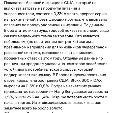
Показатель базовой инфляции в США, который не
включает затраты на продукты питания и
энергоносители, составил 0,3% с марта, прервав серию
из трех значений, превышающих прогноз, что вызывало
опасения по поводу укоренения инфляции. По данным
Бюро статистики труда, годовой показатель снизился до
самого медленного темпа за три года. Это является
небольшим, (но позитивным для рынка) шагом в
правильном направлении для чиновников Федеральной
резервной системы, желающих начать снижение
процентных ставок в этом году. Отдельные данные по
розничным продажам указали на некоторое ослабление
устойчивого потребительского спроса, который
поддерживает экономику. В Европе индексы позитивно
отреагировали на рост рынка США. Stoxx 600 и DAX
выросли на 0,6% и 0,8%. С утра на азиатских рынках
приподнятое настроение – Hang Seng движется вверх на
1,5%, Nikkei 225 на 1,4%. Kospi же потерял часть роста с
начала торгов. Из отслеживаемых сырьевых товаров
заметнее всего выросло золото.