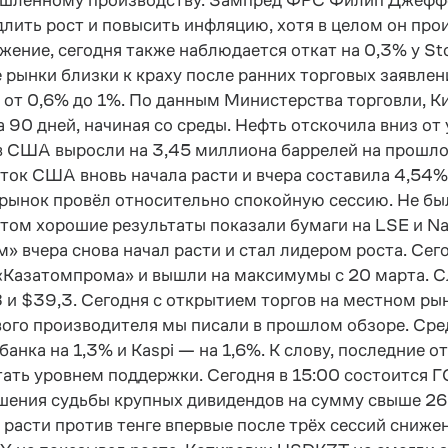
ленному производству. Зампред ФРС Филип Джефферс
лить рост и повысить инфляцию, хотя в целом он про
жение, сегодня также наблюдается откат на 0,3% у 
е рынки близки к краху после ранних торговых заявле
от 0,6% до 1%. По данным Министерства торговли, К
0 дней, начиная со среды. Нефть отскочила вниз от у
в США выросли на 3,45 миллиона баррелей на прошло
ток США вновь начала расти и вчера составила 4,54%
рынок провёл относительно спокойную сессию. Не был
этом хорошие результаты показали бумаги на LSE и Na
» вчера снова начал расти и стал лидером роста. Се
«Казатомпрома» и вышли на максимумы с 20 марта. 
8 и $39,3. Сегодня с открытием торгов на местном ры
ового производителя мы писали в прошлом обзоре. Ср
анка на 1,3% и Kaspi — на 1,6%. К слову, последние 
тать уровнем поддержки. Сегодня в 15:00 состоится Г
шения судьбы крупных дивидендов на сумму свыше 26 
расти против тенге впервые после трёх сессий сниже