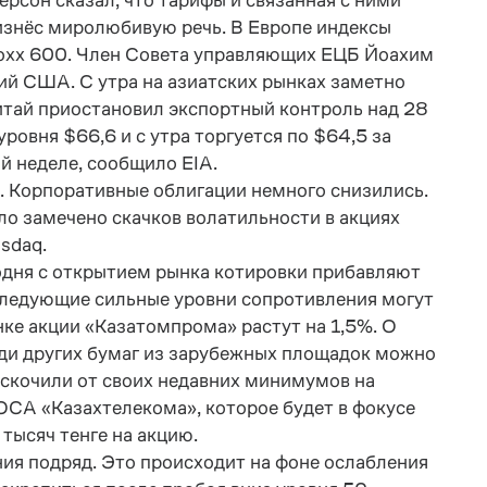
он сказал, что тарифы и связанная с ними
изнёс миролюбивую речь. В Европе индексы
Stoxx 600. Член Совета управляющих ЕЦБ Йоахим
ний США. С утра на азиатских рынках заметно
итай приостановил экспортный контроль над 28
ровня $66,6 и с утра торгуется по $64,5 за
й неделе, сообщило EIA.
. Корпоративные облигации немного снизились.
о замечено скачков волатильности в акциях
sdaq.
годня с открытием рынка котировки прибавляют
Следующие сильные уровни сопротивления могут
нке акции «Казатомпрома» растут на 1,5%. О
еди других бумаг из зарубежных площадок можно
отскочили от своих недавних минимумов на
ОСА «Казахтелекома», которое будет в фокусе
тысяч тенге на акцию.
ния подряд. Это происходит на фоне ослабления