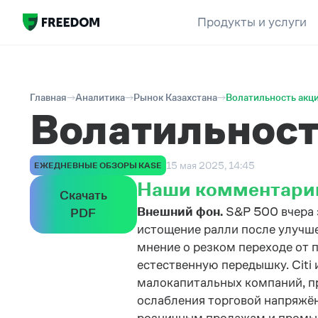
Продукты и услуги
Главная
Аналитика
Рынок Казахстана
Волатильность акц
Волатильност
15 мая 2025, 14:45
ЕЖЕДНЕВНЫЕ ОБЗОРЫ KASE
Наши комментари
Скачать
Внешний фон.
S&P 500 вчера 
PDF
истощение ралли после улучш
мнение о резком переходе от 
естественную передышку. Citi
малокапитальных компаний, п
ослабления торговой напряжён