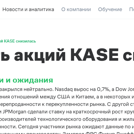
Новости и аналитика
О компании
Обучение
П
ий KASE снизилась
ь акций KASE 
и и ожидания
закрылся нейтрально. Nasdaq вырос на 0,7%, а Dow J
ения отношений между США и Китаем, а в некоторых 
перепроданности к перекупленности рынка. С другой 
 и JPMorgan сделали ставку на краткосрочный рост кр
роизводителей технологического оборудования и жи
ности. Сегодня участники рынка ожидают данные по ин