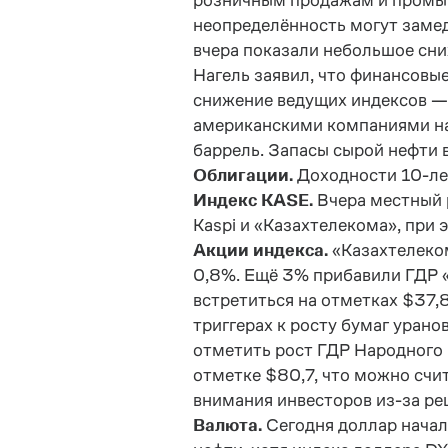
розничным продажам и промыш
неопределённость могут замед
вчера показали небольшое сни
Нагель заявил, что финансовы
снижение ведущих индексов — 
американскими компаниями на 9
баррель. Запасы сырой нефти 
Облигации.
Доходности 10-ле
Индекс KASE.
Вчера местный 
Kaspi и «Казахтелекома», при 
Акции индекса.
«Казахтелеком
0,8%. Ещё 3% прибавили ГДР 
встретиться на отметках $37,
триггерах к росту бумаг уран
отметить рост ГДР Народного б
отметке $80,7, что можно счи
внимания инвесторов из-за ре
Валюта.
Сегодня доллар начал 