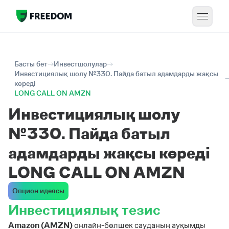
Басты бет
Инвестшолулар
Инвестициялық шолу №330. Пайда батыл адамдарды жақсы
көреді
LONG CALL ON AMZN
Инвестициялық шолу
№330. Пайда батыл
адамдарды жақсы көреді
LONG CALL ON AMZN
Опцион идеясы
Инвестициялық тезис
Amazon (AMZN)
онлайн-бөлшек сауданың ауқымды