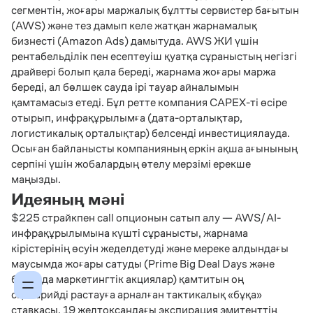
сегментін, жоғары маржалық бұлтты сервистер бағытын
(AWS) және тез дамып келе жатқан жарнамалық
бизнесті (Amazon Ads) дамытуда. AWS ЖИ үшін
рентабельділік пен есептеуіш қуатқа сұраныстың негізгі
драйвері болып қала береді, жарнама жоғары маржа
береді, ал бөлшек сауда ірі тауар айналымын
қамтамасыз етеді. Бұл ретте компания CAPEX-ті өсіре
отырып, инфрақұрылымға (дата-орталықтар,
логистикалық орталықтар) белсенді инвестициялауда.
Осыған байланысты компанияның еркін ақша ағынының
серпіні үшін жобалардың өтелу мерзімі ерекше
маңызды.
Идеяның мәні
$225 страйкпен call опционын сатып алу — AWS/AI-
инфрақұрылымына күшті сұранысты, жарнама
кірістерінің өсуін жеделдетуді және мереке алдындағы
маусымда жоғары сатуды (Prime Big Deal Days және
басқа да маркетингтік акциялар) қамтитын оң
сценарийді растауға арналған тактикалық «бұқа»
ставкасы. 19 желтоқсандағы экспирация эмитенттің