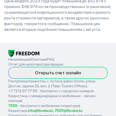
Цена модели 2023 года будет повышена до $51 974 с
прежних $46 974 из-за производственных ограничений,
сохраняющегося инфляционного воздействия и резкого
роста стоимости материалов, а также других рыночных
факторов, говорится в сообщении. Повышение цен
является вторым подобным повышением с августа.
Начинающим
Опытным
FAQ
Отчет для налоговой декларации
Открыть счет онлайн
Республика Казахстан, г. Астана, район Есиль, улица
Достык, здание 16, внп. 2 (Talan Towers Offices).
+7 7172 67 77 55 - бесплатно с городских номеров
Казахстана, с международных и мобильных - звонок
платный
7555
- бесплатно с мобильных операторов
Казахстана
info@fbroker.kz
,
7555@fbroker.kz
Оповестить о мошеннических действиях или проблемах