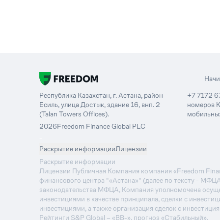
Нач
Республика Казахстан, г. Астана, район
+7 7172 6
Есиль, улица Достык, здание 16, внп. 2
номеров К
(Talan Towers Offices).
мобильных
2026
Freedom Finance Global PLC
-
Раскрытие информации
Лицензии
Раскрытие информации
Лицензии Публичная Компания компания «Freedom Financ
финансового центра "«Астана»" (далее по тексту - МФЦ
законодательства МФЦА, Компания уполномочена осуще
инвестициями в качестве принципала, сделки с инвестиц
инвестициями, а также организация сделок с инвестици
Рейтинги S&P Global – «BB-», прогноз «Стабильный».