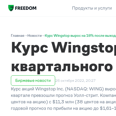
Продукты и услуги
Главная
Новости
Курс Wingstop вырос на 18% после выход
Курс Wingsto
квартального
Биржевые новости
26 октября 2022, 20:27
Курс акций
Wingstop Inc. (
NASDAQ:
WING) вырос
квартале превзошли прогноз Уолл-стрит. Компан
центов
на акцию
)
с $11,3 млн
(
38
центов
на акц
годовой прогноз по прибыли на акцию до
$
1,61–