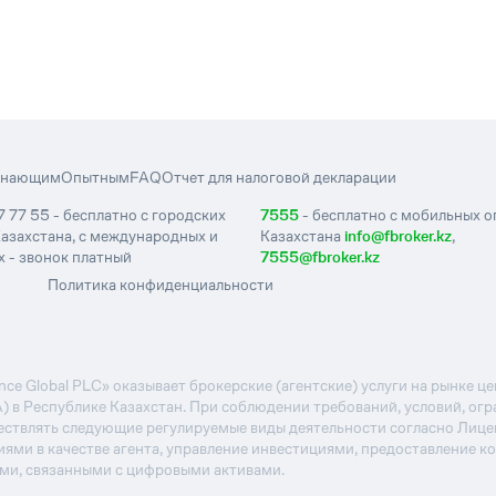
инающим
Опытным
FAQ
Отчет для налоговой декларации
7 77 55 - бесплатно с городских
7555
- бесплатно с мобильных 
азахстана, с международных и
Казахстана
info@fbroker.kz
,
 - звонок платный
7555@fbroker.kz
Политика конфиденциальности
e Global PLC» оказывает брокерские (агентские) услуги на рынке 
А) в Республике Казахстан. При соблюдении требований, условий, ог
ствлять следующие регулируемые виды деятельности согласно Лиц
иями в качестве агента, управление инвестициями, предоставление к
ями, связанными с цифровыми активами.