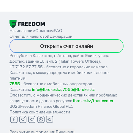
Начинающим
Опытным
FAQ
Отчет для налоговой декларации
Открыть счет онлайн
Республика Казахстан, г. Астана, район Есиль, улица
Достык, здание 16, внп. 2 (Talan Towers Offices).
+7 7172 67 77 55 - бесплатно с городских номеров
Казахстана, с международных и мобильных - звонок
платный
7555
- бесплатно с мобильных операторов
Казахстана
info@fbroker.kz
,
7555@fbroker.kz
Оповестить о мошеннических действиях или проблемах
защищенности данного ресурса:
fbroker.kz/trustcenter
2026
Freedom Finance Global PLC
Политика конфиденциальности
-
Раскрытие информации
Лицензии