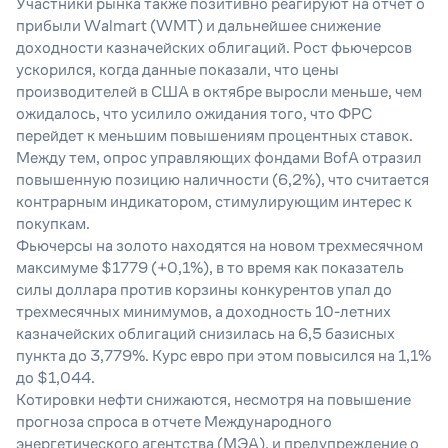
Участники рынка также позитивно реагируют на отчет о
прибыли Walmart (WMT) и дальнейшее снижение
доходности казначейских облигаций. Рост фьючерсов
ускорился, когда данные показали, что цены
производителей в США в октябре выросли меньше, чем
ожидалось, что усилило ожидания того, что ФРС
перейдет к меньшим повышениям процентных ставок.
Между тем, опрос управляющих фондами BofA отразил
повышенную позицию наличности (6,2%), что считается
контрарным индикатором, стимулирующим интерес к
покупкам.
Фьючерсы на золото находятся на новом трехмесячном
максимуме $1779 (+0,1%), в то время как показатель
силы доллара против корзины конкурентов упал до
трехмесячных минимумов, а доходность 10-летних
казначейских облигаций снизилась на 6,5 базисных
пункта до 3,779%. Курс евро при этом повысился на 1,1%
до $1,044.
Котировки нефти снижаются, несмотря на повышение
прогноза спроса в отчете Международного
энергетического агентства (МЭА), и предупреждение о