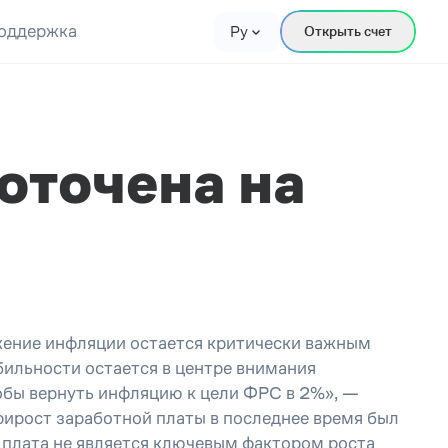
оддержка
Ру
Открыть счет
оточена на
жение инфляции остается критически важным
бильности остается в центре внимания
обы вернуть инфляцию к цели ФРС в 2%», —
рирост заработной платы в последнее время был
я плата не является ключевым фактором роста