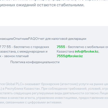
яционных ожиданий остаются стабильными.
инающим
Опытным
FAQ
Отчет для налоговой декларации
7 77 55 - бесплатно с городских
7555
- бесплатно с мобильных 
азахстана, с международных и
Казахстана
info@fbroker.kz
,
 - звонок платный
7555@fbroker.kz
Политика конфиденциальности
e Global PLC» оказывает брокерские (агентские) услуги на рынке 
А) в Республике Казахстан. При соблюдении требований, условий, ог
ствлять следующие регулируемые виды деятельности согласно Лиц
иями в качестве агента, управление инвестициями, предоставление к
ями, связанными с цифровыми активами.