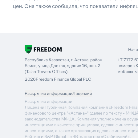
цен. Она также сообщила, что показатели инфл
Нач
Республика Казахстан, г. Астана, район
+7 7172 6
Есиль, улица Достык, здание 16, внп. 2
номеров К
(Talan Towers Offices).
мобильных
2026
Freedom Finance Global PLC
-
Раскрытие информации
Лицензии
Раскрытие информации
Лицензии Публичная Компания компания «Freedom Financ
финансового центра "«Астана»" (далее по тексту - МФЦ
законодательства МФЦА, Компания уполномочена осуще
инвестициями в качестве принципала, сделки с инвестиц
инвестициями, а также организация сделок с инвестици
Рейтинги S&P Global – «BB-», прогноз «Стабильный».