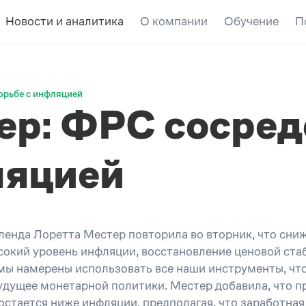
Новости и аналитика
О компании
Обучение
П
орьбе с инфляцией
ер: ФРС сосред
ляцией
ленда Лоретта Местер повторила во вторник, что сни
сокий уровень инфляции, восстановление ценовой ста
мы намерены использовать все наши инструменты, чт
удущее монетарной политики. Местер добавила, что п
 остается ниже инфляции, предполагая, что заработна