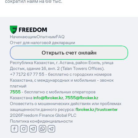
сократил найм на 68 тыс.
Начинающим
Опытным
FAQ
Отчет для налоговой декларации
Открыть счет онлайн
Республика Казахстан, г. Астана, район Есиль, улица
Достык, здание 16, внп. 2 (Talan Towers Offices).
+7 7172 67 77 55 - бесплатно с городских номеров
Казахстана, с международных и мобильных - звонок
платный
7555
- бесплатно с мобильных операторов
Казахстана
info@fbroker.kz
,
7555@fbroker.kz
Оповестить о мошеннических действиях или проблемах
защищенности данного ресурса:
fbroker.kz/trustcenter
2026
Freedom Finance Global PLC
Политика конфиденциальности
-