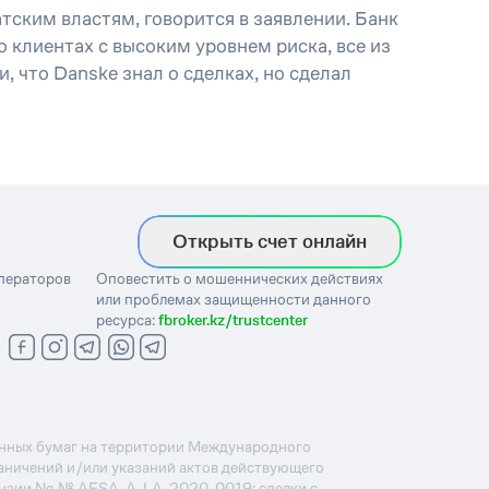
ским властям, говорится в заявлении. Банк
 клиентах с высоким уровнем риска, все из
 что Danske знал о сделках, но сделал
Открыть счет онлайн
операторов
Оповестить о мошеннических действиях
или проблемах защищенности данного
ресурса:
fbroker.kz/trustcenter
ценных бумаг на территории Международного
раничений и/или указаний актов действующего
ензии No.№.AFSA-A-LA-2020-0019: сделки с