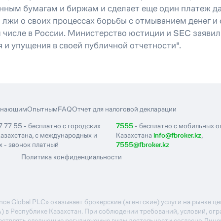
ным бумагам и биржам и сделает еще один платеж дат
лжи о своих процессах борьбы с отмыванием денег и о
числе в России. Министерство юстиции и SEC заявили,
 и упущения в своей публичной отчетности".
инающим
Опытным
FAQ
Отчет для налоговой декларации
7 77 55 - бесплатно с городских
7555
- бесплатно с мобильных 
азахстана, с международных и
Казахстана
info@fbroker.kz
,
 - звонок платный
7555@fbroker.kz
Политика конфиденциальности
e Global PLC» оказывает брокерские (агентские) услуги на рынке 
А) в Республике Казахстан. При соблюдении требований, условий, ог
ствлять следующие регулируемые виды деятельности согласно Лиц