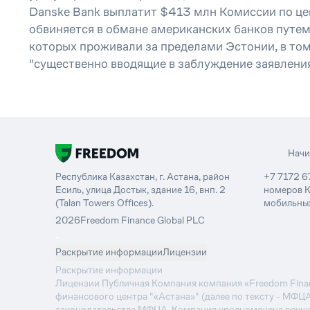
Danske Bank выплатит $413 млн Комиссии по цен
обвиняется в обмане американских банков путем 
которых проживали за пределами Эстонии, в том 
"существенно вводящие в заблуждение заявления
Нач
Республика Казахстан, г. Астана, район
+7 7172 6
Есиль, улица Достык, здание 16, внп. 2
номеров К
(Talan Towers Offices).
мобильных
2026
Freedom Finance Global PLC
-
Раскрытие информации
Лицензии
Раскрытие информации
Лицензии Публичная Компания компания «Freedom Financ
финансового центра "«Астана»" (далее по тексту - МФЦ
законодательства МФЦА, Компания уполномочена осуще