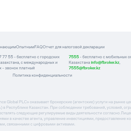
инающим
Опытным
FAQ
Отчет для налоговой декларации
7 77 55 - бесплатно с городских
7555
- бесплатно с мобильных 
азахстана, с международных и
Казахстана
info@fbroker.kz
,
 - звонок платный
7555@fbroker.kz
Политика конфиденциальности
e Global PLC» оказывает брокерские (агентские) услуги на рынке 
А) в Республике Казахстан. При соблюдении требований, условий, ог
ствлять следующие регулируемые виды деятельности согласно Лиц
иями в качестве агента, управление инвестициями, предоставление к
ями, связанными с цифровыми активами.