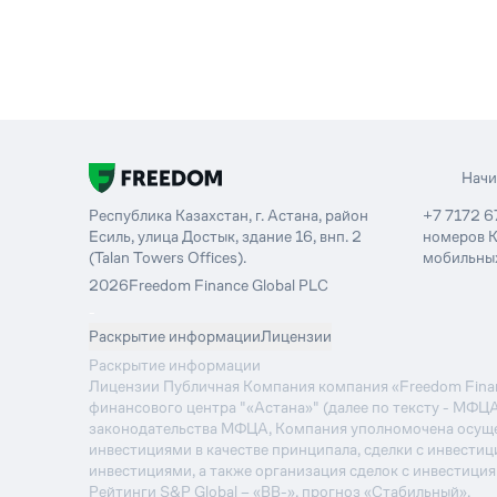
Нач
Республика Казахстан, г. Астана, район
+7 7172 6
Есиль, улица Достык, здание 16, внп. 2
номеров К
(Talan Towers Offices).
мобильных
2026
Freedom Finance Global PLC
-
Раскрытие информации
Лицензии
Раскрытие информации
Лицензии Публичная Компания компания «Freedom Financ
финансового центра "«Астана»" (далее по тексту - МФЦ
законодательства МФЦА, Компания уполномочена осуще
инвестициями в качестве принципала, сделки с инвестиц
инвестициями, а также организация сделок с инвестици
Рейтинги S&P Global – «BB-», прогноз «Стабильный».