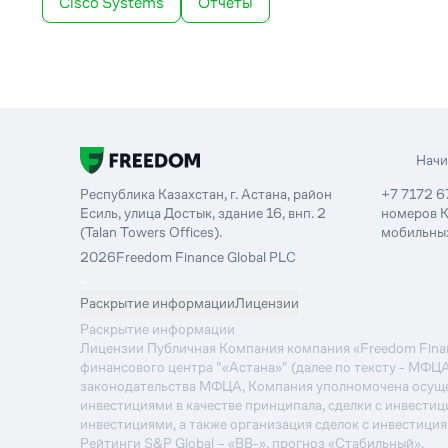
Cisco Systems
Отчеты
Нач
Республика Казахстан, г. Астана, район
+7 7172 6
Есиль, улица Достык, здание 16, внп. 2
номеров К
(Talan Towers Offices).
мобильных
2026
Freedom Finance Global PLC
-
Раскрытие информации
Лицензии
Раскрытие информации
Лицензии Публичная Компания компания «Freedom Financ
финансового центра "«Астана»" (далее по тексту - МФЦ
законодательства МФЦА, Компания уполномочена осуще
инвестициями в качестве принципала, сделки с инвестиц
инвестициями, а также организация сделок с инвестици
Рейтинги S&P Global – «BB-», прогноз «Стабильный».