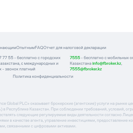
инающим
Опытным
FAQ
Отчет для налоговой декларации
7 77 55 - бесплатно с городских
7555
- бесплатно с мобильных 
азахстана, с международных и
Казахстана
info@fbroker.kz
,
 - звонок платный
7555@fbroker.kz
Политика конфиденциальности
e Global PLC» оказывает брокерские (агентские) услуги на рынке 
А) в Республике Казахстан. При соблюдении требований, условий, ог
ствлять следующие регулируемые виды деятельности согласно Лиц
иями в качестве агента, управление инвестициями, предоставление к
ями, связанными с цифровыми активами.