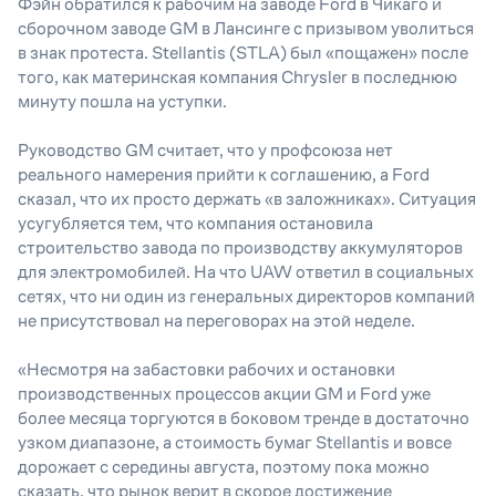
Фэйн обратился к рабочим на заводе Ford в Чикаго и
сборочном заводе GM в Лансинге с призывом уволиться
в знак протеста. Stellantis (STLA) был «пощажен» после
того, как материнская компания Chrysler в последнюю
минуту пошла на уступки.
Руководство GM считает, что у профсоюза нет
реального намерения прийти к соглашению, а Ford
сказал, что их просто держать «в заложниках». Ситуация
усугубляется тем, что компания остановила
строительство завода по производству аккумуляторов
для электромобилей. На что UAW ответил в социальных
сетях, что ни один из генеральных директоров компаний
не присутствовал на переговорах на этой неделе.
«
Несмотря на забастовки рабочих и остановки
производственных процессов акции GM и Ford уже
более месяца торгуются в боковом тренде в достаточно
узком диапазоне, а стоимость бумаг Stellantis и вовсе
дорожает с середины августа, поэтому пока можно
сказать, что рынок верит в скорое достижение