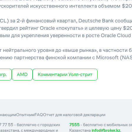
скорителей искусственного интеллекта объемом $20
L) за 2-й финансовый квартал, Deutsche Bank сообщи
дтвердил рейтинг Oracle «покупать» и целевую цену $2
м для укрепления уверенности в росте Oracle Cloud I
т нейтрального уровня до «выше рынка», в частности
рению партнерства финской компании с Microsoft (
orp.
AMD
Комментарии Уолл-стрит
инающим
Опытным
FAQ
Отчет для налоговой декларации
7 77 55 - бесплатно с городских
7555
- бесплатно с мобильных 
азахстана, с международных и
Казахстана
info@fbroker.kz
,