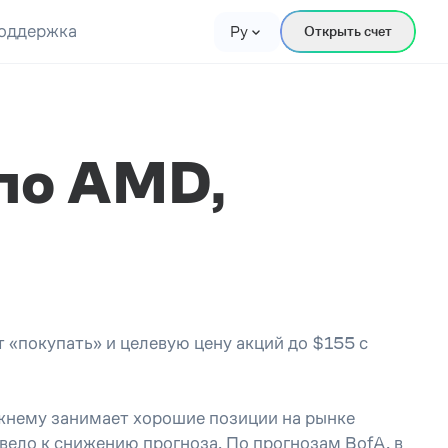
оддержка
Ру
Открыть счет
по AMD,
 «покупать» и целевую цену акций до $155 с
ежнему занимает хорошие позиции на рынке
ивело к снижению прогноза. По прогнозам BofA, в