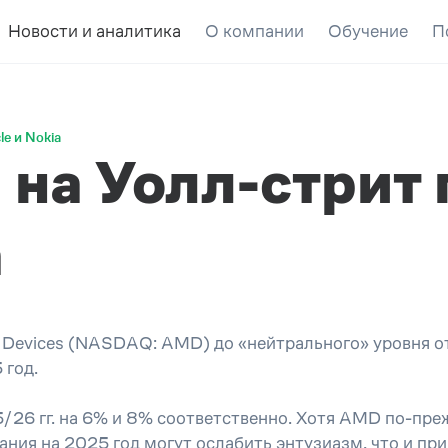
Новости и аналитика
О компании
Обучение
П
e и Nokia
на Уолл-стрит 
a
o Devices (NASDAQ: AMD) до «нейтрального» уровня от
 год.
5/26 гг. на 6% и 8% соответственно. Хотя AMD по-пр
ания на 2025 год могут ослабить энтузиазм, что и пр